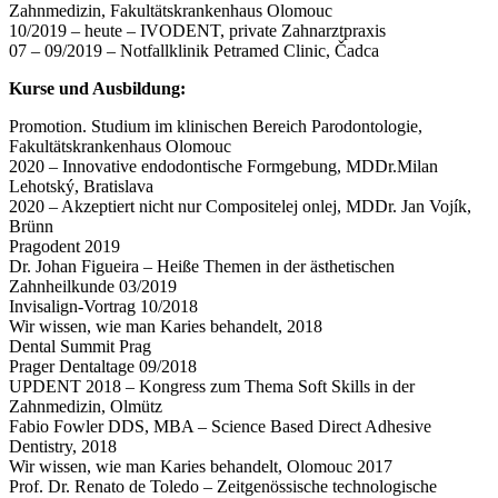
Zahnmedizin, Fakultätskrankenhaus Olomouc
10/2019 – heute – IVODENT, private Zahnarztpraxis
07 – 09/2019 – Notfallklinik Petramed Clinic, Čadca
Kurse und Ausbildung:
Promotion. Studium im klinischen Bereich Parodontologie,
Fakultätskrankenhaus Olomouc
2020 – Innovative endodontische Formgebung, MDDr.Milan
Lehotský, Bratislava
2020 – Akzeptiert nicht nur Compositelej onlej, MDDr. Jan Vojík,
Brünn
Pragodent 2019
Dr. Johan Figueira – Heiße Themen in der ästhetischen
Zahnheilkunde 03/2019
Invisalign-Vortrag 10/2018
Wir wissen, wie man Karies behandelt, 2018
Dental Summit Prag
Prager Dentaltage 09/2018
UPDENT 2018 – Kongress zum Thema Soft Skills in der
Zahnmedizin, Olmütz
Fabio Fowler DDS, MBA – Science Based Direct Adhesive
Dentistry, 2018
Wir wissen, wie man Karies behandelt, Olomouc 2017
Prof. Dr. Renato de Toledo – Zeitgenössische technologische