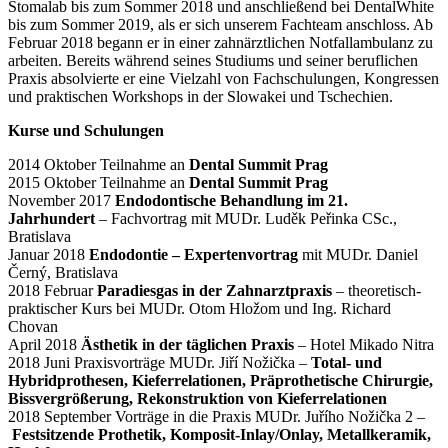
Stomalab bis zum Sommer 2018 und anschließend bei DentalWhite
bis zum Sommer 2019, als er sich unserem Fachteam anschloss. Ab
Februar 2018 begann er in einer zahnärztlichen Notfallambulanz zu
arbeiten. Bereits während seines Studiums und seiner beruflichen
Praxis absolvierte er eine Vielzahl von Fachschulungen, Kongressen
und praktischen Workshops in der Slowakei und Tschechien.
Kurse und Schulungen
2014 Oktober Teilnahme an
Dental Summit Prag
2015 Oktober Teilnahme an
Dental Summit Prag
November 2017
Endodontische Behandlung im 21.
Jahrhundert
– Fachvortrag mit MUDr. Luděk Peřinka CSc.,
Bratislava
Januar 2018
Endodontie – Expertenvortrag
mit MUDr. Daniel
Černý, Bratislava
2018 Februar
Paradiesgas in der Zahnarztpraxis
– theoretisch-
praktischer Kurs bei MUDr. Otom Hložom und Ing. Richard
Chovan
April 2018
Ästhetik in der täglichen Praxis
– Hotel Mikado Nitra
2018 Juni Praxisvorträge MUDr. Jiří Nožička –
Total- und
Hybridprothesen, Kieferrelationen, Präprothetische Chirurgie,
Bissvergrößerung, Rekonstruktion von Kieferrelationen
2018 September Vorträge in die Praxis MUDr. Juřího Nožička 2 –
Festsitzende Prothetik, Komposit-Inlay/Onlay, Metallkeramik,