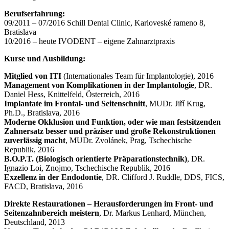
Berufserfahrung:
09/2011 – 07/2016 Schill Dental Clinic, Karloveské rameno 8,
Bratislava
10/2016 – heute IVODENT – eigene Zahnarztpraxis
Kurse und Ausbildung:
Mitglied von ITI
(Internationales Team für Implantologie), 2016
Management von Komplikationen in der Implantologie
, DR.
Daniel Hess, Knittelfeld, Österreich, 2016
Implantate im Frontal- und Seitenschnitt
, MUDr. Jiří Krug,
Ph.D., Bratislava, 2016
Moderne Okklusion und Funktion, oder wie man festsitzenden
Zahnersatz besser und präziser und große Rekonstruktionen
zuverlässig macht
, MUDr. Zvolánek, Prag, Tschechische
Republik, 2016
B.O.P.T. (Biologisch orientierte Präparationstechnik)
, DR.
Ignazio Loi, Znojmo, Tschechische Republik, 2016
Exzellenz in der Endodontie
, DR. Clifford J. Ruddle, DDS, FICS,
FACD, Bratislava, 2016
Direkte Restaurationen – Herausforderungen im Front- und
Seitenzahnbereich meistern
, Dr. Markus Lenhard, München,
Deutschland, 2013