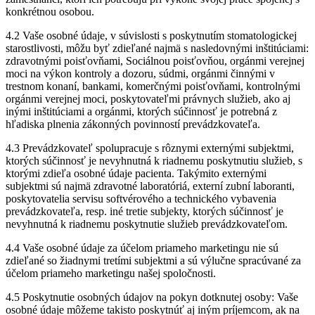
konkrétnou osobou.
4.2 Vaše osobné údaje, v súvislosti s poskytnutím stomatologickej
starostlivosti, môžu byť zdieľané najmä s nasledovnými inštitúciami:
zdravotnými poisťovňami, Sociálnou poisťovňou, orgánmi verejnej
moci na výkon kontroly a dozoru, súdmi, orgánmi činnými v
trestnom konaní, bankami, komerčnými poisťovňami, kontrolnými
orgánmi verejnej moci, poskytovateľmi právnych služieb, ako aj
inými inštitúciami a orgánmi, ktorých súčinnosť je potrebná z
hľadiska plnenia zákonných povinností prevádzkovateľa.
4.3 Prevádzkovateľ spolupracuje s rôznymi externými subjektmi,
ktorých súčinnosť je nevyhnutná k riadnemu poskytnutiu služieb, s
ktorými zdieľa osobné údaje pacienta. Takýmito externými
subjektmi sú najmä zdravotné laboratóriá, externí zubní laboranti,
poskytovatelia servisu softvérového a technického vybavenia
prevádzkovateľa, resp. iné tretie subjekty, ktorých súčinnosť je
nevyhnutná k riadnemu poskytnutie služieb prevádzkovateľom.
4.4 Vaše osobné údaje za účelom priameho marketingu nie sú
zdieľané so žiadnymi tretími subjektmi a sú výlučne spracúvané za
účelom priameho marketingu našej spoločnosti.
4.5 Poskytnutie osobných údajov na pokyn dotknutej osoby: Vaše
osobné údaje môžeme takisto poskytnúť aj iným príjemcom, ak na