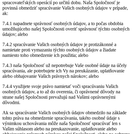
spracovateľských operácií po určitú dobu. Naša Spoločnosť je
povinná obmedziť spracúvanie Vašich osobných údajov v prípade,
ak:
7.4.1 napadnete správnosť osobných údajov, a to počas obdobia
umožňujúceho našej Spoločnosti overiť správnosť týchto osobných
údajov; alebo
7.4.2 spracúvanie Vašich osobných údajov je protizákonné a
namietate proti vymazaniu týchto osobných údajov a žiadate
namiesto toho obmedzenie ich použitia; alebo
7.4.3 naša Spoločnosť už nepotrebuje Vaše osobné údaje na účely
spracúvania, ale potrebujete ich Vy na preukázanie, uplatňovanie
alebo obhajovanie Vašich právnych nárokov; alebo
7.4.4 využijete svoje právo namietať voči spracúvaniu Vašich
osobných údajov, a to až do overenia, či oprávnené dôvody na
strane našej Spoločnosti prevažujú nad Vašimi oprávnenými
dôvodmi.
Ak sa spracúvanie Vašich osobných údajov obmedzilo na základe
tohto práva na obmedzenie spracúvania, takéto osobné údaje s
výnimkou uchovávania môže naša Spoločnosť spracúvať len s
Vašim súhlasom alebo na preukazovanie, uplatňovanie alebo