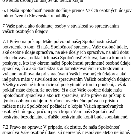
6 Prenos osobných údajov do tretích krajín
6.1 Naša Spoločnosť neuskutočňuje prenos Vašich osobných údajov
mimo územia Slovenskej republiky.
7 Vaše práva ako dotknutej osoby v súvislosti so spracúvaním
vašich osobných údajov
7.1 Právo na prístup: Máte právo od našej Spoločnosti získať
potvrdenie o tom, či naša Spoločnosť spracúva Vaše osobné údaje,
aké osobné údaje spracúva, na aké účely ich spracúva, na akú dobu
ich uchováva, odkiaľ ich naša Spoločnosť získava, kam a komu ich
poskytuje, kto iný okrem našej Spoločnosti predmetné osobné údaje
spracúva, či a ako dochádza k automatizovanému rozhodovaniu
vrátane profilovania pri spracúvaní Vašich osobných údajov a aké
iné práva máte v súvislosti so spracúvaním Vašich osobných údajov.
Všetky uvedené informácie sú poskytnuté v tomto poučení, avšak
pokiaľ máte dojem, že neviete, či a aké Vaše osobné údaje naša
Spoločnosť spracúva a ako ich spracúva, máte právo na prístup k
týmto osobným údajom. V rámci uvedeného práva na prístup
môžete našu Spoločnosť požiadať o kópiu Vašich spracúvaných
osobných údajov, pričom prvú kópiu Vám naša Spoločnosť
poskytne bezodplatne a ďalšie poskytnutie kópií bude spoplatnené.
7.2 Právo na opravu: V prípade, ak zistíte, že naša Spoločnosť
spracúva Vaše osobné údaje, sú nepresné, nesprávne alebo neúplné,