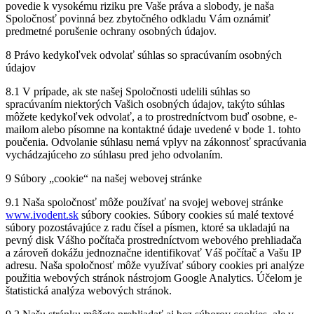
povedie k vysokému riziku pre Vaše práva a slobody, je naša
Spoločnosť povinná bez zbytočného odkladu Vám oznámiť
predmetné porušenie ochrany osobných údajov.
8 Právo kedykoľvek odvolať súhlas so spracúvaním osobných
údajov
8.1 V prípade, ak ste našej Spoločnosti udelili súhlas so
spracúvaním niektorých Vašich osobných údajov, takýto súhlas
môžete kedykoľvek odvolať, a to prostredníctvom buď osobne, e-
mailom alebo písomne na kontaktné údaje uvedené v bode 1. tohto
poučenia. Odvolanie súhlasu nemá vplyv na zákonnosť spracúvania
vychádzajúceho zo súhlasu pred jeho odvolaním.
9 Súbory „cookie“ na našej webovej stránke
9.1 Naša spoločnosť môže používať na svojej webovej stránke
www.ivodent.sk
súbory cookies. Súbory cookies sú malé textové
súbory pozostávajúce z radu čísel a písmen, ktoré sa ukladajú na
pevný disk Vášho počítača prostredníctvom webového prehliadača
a zároveň dokážu jednoznačne identifikovať Váš počítač a Vašu IP
adresu. Naša spoločnosť môže využívať súbory cookies pri analýze
použitia webových stránok nástrojom Google Analytics. Účelom je
štatistická analýza webových stránok.