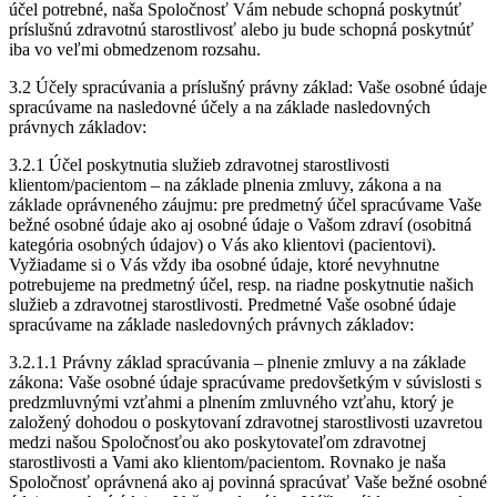
účel potrebné, naša Spoločnosť Vám nebude schopná poskytnúť
príslušnú zdravotnú starostlivosť alebo ju bude schopná poskytnúť
iba vo veľmi obmedzenom rozsahu.
3.2 Účely spracúvania a príslušný právny základ: Vaše osobné údaje
spracúvame na nasledovné účely a na základe nasledovných
právnych základov:
3.2.1 Účel poskytnutia služieb zdravotnej starostlivosti
klientom/pacientom – na základe plnenia zmluvy, zákona a na
základe oprávneného záujmu: pre predmetný účel spracúvame Vaše
bežné osobné údaje ako aj osobné údaje o Vašom zdraví (osobitná
kategória osobných údajov) o Vás ako klientovi (pacientovi).
Vyžiadame si o Vás vždy iba osobné údaje, ktoré nevyhnutne
potrebujeme na predmetný účel, resp. na riadne poskytnutie našich
služieb a zdravotnej starostlivosti. Predmetné Vaše osobné údaje
spracúvame na základe nasledovných právnych základov:
3.2.1.1 Právny základ spracúvania – plnenie zmluvy a na základe
zákona: Vaše osobné údaje spracúvame predovšetkým v súvislosti s
predzmluvnými vzťahmi a plnením zmluvného vzťahu, ktorý je
založený dohodou o poskytovaní zdravotnej starostlivosti uzavretou
medzi našou Spoločnosťou ako poskytovateľom zdravotnej
starostlivosti a Vami ako klientom/pacientom. Rovnako je naša
Spoločnosť oprávnená ako aj povinná spracúvať Vaše bežné osobné