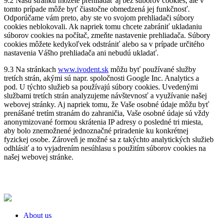
9.2 Našu stránku môžete prehliadať aj bez súborov cookies, ale v
tomto prípade môže byť čiastočne obmedzená jej funkčnosť.
Odporúčame vám preto, aby ste vo svojom prehliadači súbory
cookies neblokovali. Ak napriek tomu chcete zabrániť ukladaniu
súborov cookies na počítač, zmeňte nastavenie prehliadača. Súbory
cookies môžete kedykoľvek odstrániť alebo sa v prípade určitého
nastavenia Vášho prehliadača ani nebudú ukladať.
9.3 Na stránkach
www.ivodent.sk
môžu byť používané služby
tretích strán, akými sú napr. spoločnosti Google Inc. Analytics a
pod. U týchto služieb sa používajú súbory cookies. Uvedenými
službami tretích strán analyzujeme návštevnosť a využívanie našej
webovej stránky. Aj napriek tomu, že Vaše osobné údaje môžu byť
prenášané tretím stranám do zahraničia, Vaše osobné údaje sú vždy
anonymizované formou skrátenia IP adresy o posledné tri miesta,
aby bolo znemožnené jednoznačné priradenie ku konkrétnej
fyzickej osobe. Zároveň je možné sa z takýchto analytických služieb
odhlásiť a to vyjadrením nesúhlasu s použitím súborov cookies na
našej webovej stránke.
About us