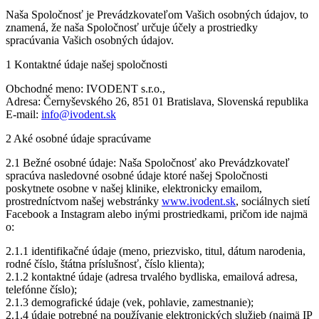
Naša Spoločnosť je Prevádzkovateľom Vašich osobných údajov, to
znamená, že naša Spoločnosť určuje účely a prostriedky
spracúvania Vašich osobných údajov.
1 Kontaktné údaje našej spoločnosti
Obchodné meno: IVODENT s.r.o.,
Adresa: Černyševského 26, 851 01 Bratislava, Slovenská republika
E-mail:
info@ivodent.sk
2 Aké osobné údaje spracúvame
2.1 Bežné osobné údaje: Naša Spoločnosť ako Prevádzkovateľ
spracúva nasledovné osobné údaje ktoré našej Spoločnosti
poskytnete osobne v našej klinike, elektronicky emailom,
prostredníctvom našej webstránky
www.ivodent.sk
, sociálnych sietí
Facebook a Instagram alebo inými prostriedkami, pričom ide najmä
o:
2.1.1 identifikačné údaje (meno, priezvisko, titul, dátum narodenia,
rodné číslo, štátna príslušnosť, číslo klienta);
2.1.2 kontaktné údaje (adresa trvalého bydliska, emailová adresa,
telefónne číslo);
2.1.3 demografické údaje (vek, pohlavie, zamestnanie);
2.1.4 údaje potrebné na používanie elektronických služieb (najmä IP