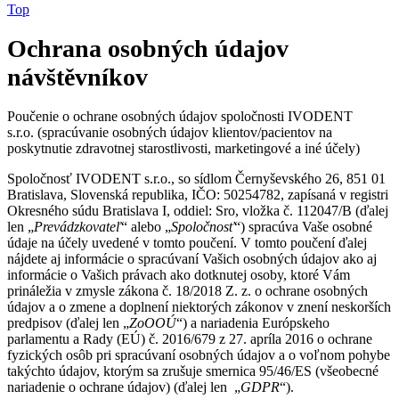
Top
Ochrana osobných údajov
návštěvníkov
Poučenie o ochrane osobných údajov spoločnosti IVODENT
s.r.o. (spracúvanie osobných údajov klientov/pacientov na
poskytnutie zdravotnej starostlivosti, marketingové a iné účely)
Spoločnosť IVODENT s.r.o., so sídlom Černyševského 26, 851 01
Bratislava, Slovenská republika, IČO: 50254782, zapísaná v registri
Okresného súdu Bratislava I, oddiel: Sro, vložka č. 112047/B (ďalej
len „
Prevádzkovateľ
“ alebo „
Spoločnosť
“) spracúva Vaše osobné
údaje na účely uvedené v tomto poučení. V tomto poučení ďalej
nájdete aj informácie o spracúvaní Vašich osobných údajov ako aj
informácie o Vašich právach ako dotknutej osoby, ktoré Vám
prináležia v zmysle zákona č. 18/2018 Z. z. o ochrane osobných
údajov a o zmene a doplnení niektorých zákonov v znení neskorších
predpisov (ďalej len „
ZoOOÚ
“) a nariadenia Európskeho
parlamentu a Rady (EÚ) č. 2016/679 z 27. apríla 2016 o ochrane
fyzických osôb pri spracúvaní osobných údajov a o voľnom pohybe
takýchto údajov, ktorým sa zrušuje smernica 95/46/ES (všeobecné
nariadenie o ochrane údajov) (ďalej len „
GDPR
“).