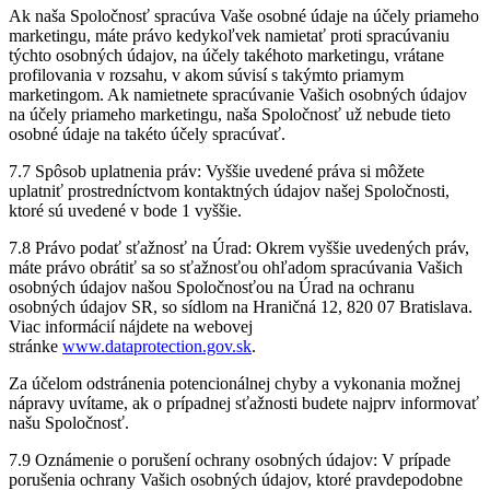
Ak naša Spoločnosť spracúva Vaše osobné údaje na účely priameho
marketingu, máte právo kedykoľvek namietať proti spracúvaniu
týchto osobných údajov, na účely takéhoto marketingu, vrátane
profilovania v rozsahu, v akom súvisí s takýmto priamym
marketingom. Ak namietnete spracúvanie Vašich osobných údajov
na účely priameho marketingu, naša Spoločnosť už nebude tieto
osobné údaje na takéto účely spracúvať.
7.7 Spôsob uplatnenia práv: Vyššie uvedené práva si môžete
uplatniť prostredníctvom kontaktných údajov našej Spoločnosti,
ktoré sú uvedené v bode 1 vyššie.
7.8 Právo podať sťažnosť na Úrad: Okrem vyššie uvedených práv,
máte právo obrátiť sa so sťažnosťou ohľadom spracúvania Vašich
osobných údajov našou Spoločnosťou na Úrad na ochranu
osobných údajov SR, so sídlom na Hraničná 12, 820 07 Bratislava.
Viac informácií nájdete na webovej
stránke
www.dataprotection.gov.sk
.
Za účelom odstránenia potencionálnej chyby a vykonania možnej
nápravy uvítame, ak o prípadnej sťažnosti budete najprv informovať
našu Spoločnosť.
7.9 Oznámenie o porušení ochrany osobných údajov: V prípade
porušenia ochrany Vašich osobných údajov, ktoré pravdepodobne