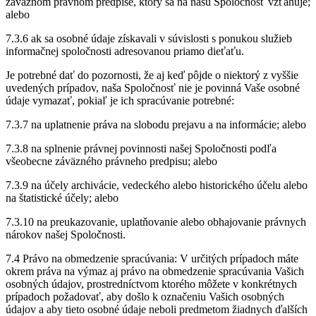
záväznom právnom predpise, ktorý sa na našu Spoločnosť vzťahuje;
alebo
7.3.6 ak sa osobné údaje získavali v súvislosti s ponukou služieb
informačnej spoločnosti adresovanou priamo dieťaťu.
Je potrebné dať do pozornosti, že aj keď pôjde o niektorý z vyššie
uvedených prípadov, naša Spoločnosť nie je povinná Vaše osobné
údaje vymazať, pokiaľ je ich spracúvanie potrebné:
7.3.7 na uplatnenie práva na slobodu prejavu a na informácie; alebo
7.3.8 na splnenie právnej povinnosti našej Spoločnosti podľa
všeobecne záväzného právneho predpisu; alebo
7.3.9 na účely archivácie, vedeckého alebo historického účelu alebo
na štatistické účely; alebo
7.3.10 na preukazovanie, uplatňovanie alebo obhajovanie právnych
nárokov našej Spoločnosti.
7.4 Právo na obmedzenie spracúvania: V určitých prípadoch máte
okrem práva na výmaz aj právo na obmedzenie spracúvania Vašich
osobných údajov, prostredníctvom ktorého môžete v konkrétnych
prípadoch požadovať, aby došlo k označeniu Vašich osobných
údajov a aby tieto osobné údaje neboli predmetom žiadnych ďalších