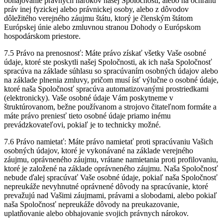
obhajovanie právnych nárokov našej Spoločnosti, alebo na ochranu
práv inej fyzickej alebo právnickej osoby, alebo z dôvodov
dôležitého verejného záujmu štátu, ktorý je členským štátom
Európskej únie alebo zmluvnou stranou Dohody o Európskom
hospodárskom priestore.
7.5 Právo na prenosnosť: Máte právo získať všetky Vaše osobné
údaje, ktoré ste poskytli našej Spoločnosti, ak ich naša Spoločnosť
spracúva na základe súhlasu so spracúvaním osobných údajov alebo
na základe plnenia zmluvy, pričom musí ísť výlučne o osobné údaje,
ktoré naša Spoločnosť spracúva automatizovanými prostriedkami
(elektronicky). Vaše osobné údaje Vám poskytneme v
štruktúrovanom, bežne používanom a strojovo čitateľnom formáte a
máte právo preniesť tieto osobné údaje priamo inému
prevádzkovateľovi, pokiaľ je to technicky možné.
7.6 Právo namietať: Máte právo namietať proti spracúvaniu Vašich
osobných údajov, ktoré je vykonávané na základe verejného
záujmu, oprávneného záujmu, vrátane namietania proti profilovaniu,
ktoré je založené na základe oprávneného záujmu. Naša Spoločnosť
nebude ďalej spracúvať Vaše osobné údaje, pokiaľ naša Spoločnosť
nepreukáže nevyhnutné oprávnené dôvody na spracúvanie, ktoré
prevažujú nad Vašimi záujmami, právami a slobodami, alebo pokiaľ
naša Spoločnosť nepreukáže dôvody na preukazovanie,
uplatňovanie alebo obhajovanie svojich právnych nárokov.