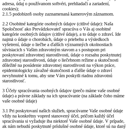
adresa, údaj o používanom softvéri, prehliadači a zariadení,
cookies);
2.1.5 podobizeň osoby zaznamenaná kamerovým záznamom.
2.2 Osobitné kategórie osobných údajov (citlivé údaje): Naša
Spoločnosť ako Prevádzkovateľ spracúva o Vás aj osobitné
kategórie osobných údajov (citlivé údaje), a to údaje o zdraví. Ide
najmä o údaje o chorobách, údaje o priebehu a výsledkoch
vyšetrení, údaje o liečbe a ďalších významných okolnostiach
súvisiacich s Vašim zdravotným stavom a s postupom pri
poskytovaní zdravotnej starostlivosti, údaje o rozsahu poskytnutej
zdravotnej starostlivosti, údaje o liečebnom režime a skutočnosti
dôležité na posúdenie zdravotnej starostlivosti na výkon práce,
epidemiologicky závažné skutočnosti a ďalšie údaje o zdraví
nevyhnutné k tomu, aby sme Vám poskytli riadnu zdravotnú
starostlivosť.
3 Účely spracúvania osobných údajov (prečo máme vaše osobné
údaje) a právne základy na ich spracúvanie (na základe čoho máme
vaše osobné údaje)
3.1 Pri poskytovaní našich služieb, spracúvame Vaše osobné údaje
vždy na konkrétny vopred stanovený účel, pričom každý účel
spracúvania si vyžaduje iba niektoré Vaše osobné údaje. V prípade,
ak nám nebudú poskytnuté príslušné osobné údaje, ktoré sú na daný