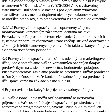
údaje a osobné údaje o Vašom zdraví bez Vášho súhlasu v zmysle
ustanovení § 18 a nasl. zákona č. 576/2004 Z. z. o zdravotnej
starostlivosti, službách súvisiacich s poskytovaním zdravotnej
starostlivosti a o zmene a doplnení niektorých zákonov v znení
neskorších predpisov, a to predovšetkým v zdravotnej dokumentácii.
3.2.1.2 Právny základ spracúvania – oprávnený záujem:
monitorovanie kamerovým záznamom: ochrana majetku
Prevádzkovateľa prostredníctvom elektronických monitorovacích
systémov, pričom Prevádzkovateľ zabezpečuje striktné dodržiavanie
zákonných lehôt stanovených pre likvidáciu takto získaných údajov,
evidencia dochádzky personálu.
3.3 Právny základ spracúvania – súhlas udelený na marketingové
účely: ide o spracúvanie Vašich kontaktných osobných údajov
predovšetkým na zasielanie newslettra, hodnotenie spokojnosti
klientov/pacientov, zasielanie ponúk na produkty a služby ponúkané
našou Spoločnosťou. Vaše kontaktné osobné údaje na predmetný
účel spracúvame na základe Vášho súhlasu.
4 Príjemcovia alebo kategórie príjemcov osobných údajov
4.1 Vaše osobné údaje môžu byť poskytnuté nasledovným
príjemcom: Vaše osobné údaje sú spracúvané prostredníctvom
softvérového programového vybavenia. Prístup k nim majú len
zamestnanci, ktorí ich potrebujú pri výkone svojej práce spojenej s