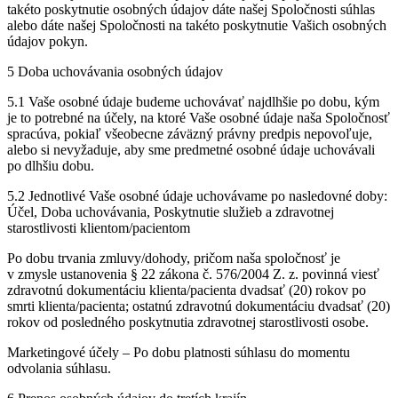
takéto poskytnutie osobných údajov dáte našej Spoločnosti súhlas
alebo dáte našej Spoločnosti na takéto poskytnutie Vašich osobných
údajov pokyn.
5 Doba uchovávania osobných údajov
5.1 Vaše osobné údaje budeme uchovávať najdlhšie po dobu, kým
je to potrebné na účely, na ktoré Vaše osobné údaje naša Spoločnosť
spracúva, pokiaľ všeobecne záväzný právny predpis nepovoľuje,
alebo si nevyžaduje, aby sme predmetné osobné údaje uchovávali
po dlhšiu dobu.
5.2 Jednotlivé Vaše osobné údaje uchovávame po nasledovné doby:
Účel, Doba uchovávania, Poskytnutie služieb a zdravotnej
starostlivosti klientom/pacientom
Po dobu trvania zmluvy/dohody, pričom naša spoločnosť je
v zmysle ustanovenia § 22 zákona č. 576/2004 Z. z. povinná viesť
zdravotnú dokumentáciu klienta/pacienta dvadsať (20) rokov po
smrti klienta/pacienta; ostatnú zdravotnú dokumentáciu dvadsať (20)
rokov od posledného poskytnutia zdravotnej starostlivosti osobe.
Marketingové účely – Po dobu platnosti súhlasu do momentu
odvolania súhlasu.