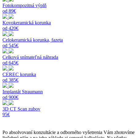
Fotokompozitná výplň
od 89€
Kovokeramická korunka
od 420€
Celokeramická korunka, fazeta
od 545€
Celková snímateľná náhrada
od 645€
CEREC korunka
od 385€
Implantát Straumann
od 900€
3D CT Scan zubov
95€
Po absolvovaní konzultácie a odborného vyšetrenia Vám zhotovíme
liečebný plán a na jeho základe aj cenovú kalkuláciu. Na všetky