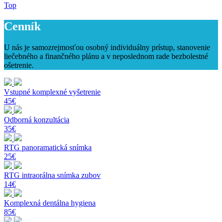
Top
Cenník
U nás je samozrejmosťou osobný individuálny prístup, stanovenie
liečebného a finančného plánu a v neposlednom rade bezbolestné
ošetrenie.
Vstupné komplexné vyšetrenie
45€
Odborná konzultácia
35€
RTG panoramatická snímka
25€
RTG intraorálna snímka zubov
14€
Komplexná dentálna hygiena
85€