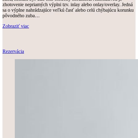
zhotovenie nepriamých výplni tzv. inlay alebo onlay/overlay. Jedná
sa o výplne nahrádzajúce veľkú časť alebo celú chýbajúcu korunku
pôvodného zuba…
Zobraziť viac
Rezervácia