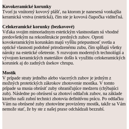
Kovokeramické korunky
Tvorí ju vnútorný kovový plášť, na ktorom je nanesená vonkajšia
keramická vrstva (estetická), čím nie je kovová čiapočka viditeľná.
Celokeramické korunky (bezkovové)
Vďaka svojim mimoriadnym estetickým vlastnostiam sú vhodné
predovšetkým na rekonštrukcie predných zubov. Oproti
kovokeramickým korunkám majú vyššiu priepustnosť svetla a
optické vlasnosti podobné prirodzenému zubu, čím spĺňajú všetky
nároky na estetické ošetrenie. S rozvojom moderných technológií a
vývojom keramických materiálov došlo k využitiu celokeramických
koruniek aj do zadných úsekov chrupu.
Mostík
V prípade straty jedného alebo viacerých zubov je jedným z
možných protetických zákrokov zhotovenie mostíka. V tomto
prípade sa musia obrúsiť zuby ohraničujúce medzeru (chýbajúci
zub). Následne po obrúsení sa zhotoví odtlačok zubov, na základe
ktorého naši zubní technici zhotovia definitívnu prácu. Po odtlačku
Vám na obrúsené zuby zhotovíme provizórny mostík, takže sa Vám
nemože stať, že by ste z našej praxe odchádzali bezzubí.