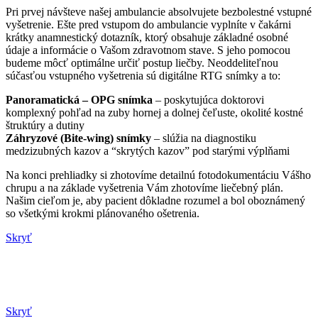
Pri prvej návšteve našej ambulancie absolvujete bezbolestné vstupné
vyšetrenie. Ešte pred vstupom do ambulancie vyplníte v čakárni
krátky anamnestický dotazník, ktorý obsahuje základné osobné
údaje a informácie o Vašom zdravotnom stave. S jeho pomocou
budeme môcť optimálne určiť postup liečby. Neoddeliteľnou
súčasťou vstupného vyšetrenia sú digitálne RTG snímky a to:
Panoramatická – OPG snímka
– poskytujúca doktorovi
komplexný pohľad na zuby hornej a dolnej čeľuste, okolité kostné
štruktúry a dutiny
Záhryzové (Bite-wing) snímky
– slúžia na diagnostiku
medzizubných kazov a “skrytých kazov” pod starými výplňami
Na konci prehliadky si zhotovíme detailnú fotodokumentáciu Vášho
chrupu a na základe vyšetrenia Vám zhotovíme liečebný plán.
Našim cieľom je, aby pacient dôkladne rozumel a bol oboznámený
so všetkými krokmi plánovaného ošetrenia.
Skryť
Skryť