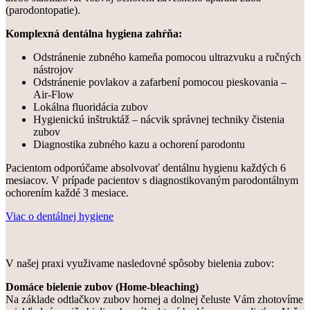
(parodontopatie).
Komplexná dentálna hygiena zahŕňa:
Odstránenie zubného kameňa pomocou ultrazvuku a ručných
nástrojov
Odstránenie povlakov a zafarbení pomocou pieskovania –
Air-Flow
Lokálna fluoridácia zubov
Hygienickú inštruktáž – nácvik správnej techniky čistenia
zubov
Diagnostika zubného kazu a ochorení parodontu
Pacientom odporúčame absolvovať dentálnu hygienu každých 6
mesiacov. V prípade pacientov s diagnostikovaným parodontálnym
ochorením každé 3 mesiace.
Viac o dentálnej hygiene
V našej praxi využivame nasledovné spôsoby bielenia zubov:
Domáce bielenie zubov (Home-bleaching)
Na základe odtlačkov zubov hornej a dolnej čeluste Vám zhotovíme