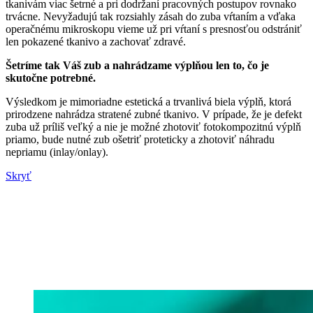
tkanivám viac šetrné a pri dodržaní pracovných postupov rovnako
trvácne. Nevyžadujú tak rozsiahly zásah do zuba vŕtaním a vďaka
operačnému mikroskopu vieme už pri vŕtaní s presnosťou odstrániť
len pokazené tkanivo a zachovať zdravé.
Šetríme tak Váš zub a nahrádzame výplňou len to, čo je
skutočne potrebné.
Výsledkom je mimoriadne estetická a trvanlivá biela výplň, ktorá
prirodzene nahrádza stratené zubné tkanivo. V prípade, že je defekt
zuba už príliš veľký a nie je možné zhotoviť fotokompozitnú výplň
priamo, bude nutné zub ošetriť proteticky a zhotoviť náhradu
nepriamu (inlay/onlay).
Skryť