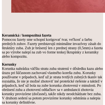
Keramická / kompozitná fazeta
Pomocou fazety sme schopní korigovať tvar, veľkosť a farbu
predných zubov. Fazety predstavujú minimálne invazívny zásah do
štruktúry zuba. Zub je brúsený len z prednej strany (0,5mm) a fazeta
sa po výrobe nalepí na zub vo forme tenkej škrupinky z keramiky
alebo kompozitu.
Korunky
Korunka nahrádza väčšiu stratu zuba stratenú v dôsledku kazu alebo
úrazu pri šúčasnom zachovaní vlastného koreňa zubu. Korunky
používame v prípadoch, keď už je strata tvrdých zubných tkanív tak
rozsiahla, že nie je možné zhotoviť iné protetické riešenie a taktiež v
prípadoch, keď už bola na zube korunka zhotovená v minulosti. Po
obrúsení zuba a zhotovení odtlačkov sa v ambulancii zhotovia
korunky provizórne (dočasné), takže nikdy neodchádzate bez zuba.
V druhom sedení sa potom provizórne korunky odstránia a nalepia
sa korunky definitívne.