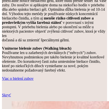
priehľadné nosiče bieliaceho gélu, ktoré budú presne sedieť na Vaše
zuby. Do nosičov si aplikujete doma na niekoľko hodín v priebehu
dňa alebo spánku bieliaci gél. Optimálna dĺžka bielenia je od 10-14
dní. Výhodou tejto metódy je používanie nízkych koncentrácií
bieliaceho činidla, a tým aj
menšie riziko citlivosti zubov a
predovšetkým vyššia farebná stálosť
v porovnaní s inými
postupmi. V priebehu bielenia alebo po ukončení sa môže u
niektorých pacientov objaviť zvýšená citlivosť zubov, ktorá je vždy
len
dočasná a dá sa zmierniť špeciálnymi gélmi.
Vnútorne bielenie zubov (Walking bleach)
Používame len u zafarbených devitálnych (“mŕtvych”) zubov.
Nevyhnutnou podmienkou pre takéto bielenie je kvalitné koreňové
ošetrenie. Do korunkovej časti zuba umiestníme bieliace činidlo,
ktoré po niekoľkých dňoch vymieňame za nové, pokým
nedosiahneme požadovaný farebný efekt.
Viac o bielení zubov
Skryť