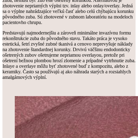
zuba, nemusí byť zub ešte ošetrený korunkou. Alternatívou je
zhotovenie nepriamých výplni tzv. inlay alebo onlay/overlay. Jedná
sa o výplne nahrádzajúce veľkú časť alebo celú chýbajúcu korunku
pôvodného zuba. Sú zhotovené v zubnom laboratóriu na modeloch
pacientovho chrupu.
Predstavujú najmodernejšiu a zároveň minimálne invazívnu formu
rekonštrukcie zuba do pôvodného stavu. Takáto práca je vysoko
estetická, šetrí zvyšné zubné tkanivá a cenovo neprevyšuje náklady
na zhotovenie štandardnej korunky. Drvivú väčšinu endodonticky
ošetrených zubov ošetrujeme nepriamou overlayou, pretože pri
ošetrení bežnou plombou hrozí zlomenie a prípadné vytrhnutie zuba.
Inlaye a overlaye môžu byť zhotovené buď z kompozitu, alebo z
keramiky. Často sa používajú aj ako náhrada starých a rozsiahlych
amalgámových výplní.