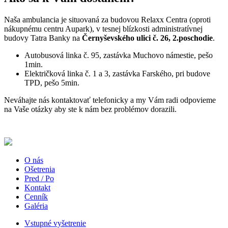
Naša ambulancia je situovaná za budovou Relaxx Centra (oproti
nákupnému centru Aupark), v tesnej blízkosti administratívnej
budovy Tatra Banky na
Černyševského ulici č. 26, 2.poschodie
.
Autobusová linka č. 95, zastávka Muchovo námestie, pešo
1min.
Električková linka č. 1 a 3, zastávka Farského, pri budove
TPD, pešo 5min.
Neváhajte nás kontaktovať telefonicky a my Vám radi odpovieme
na Vaše otázky aby ste k nám bez problémov dorazili.
O nás
Ošetrenia
Pred / Po
Kontakt
Cenník
Galéria
Vstupné vyšetrenie