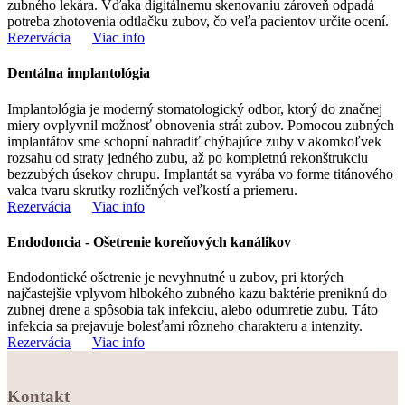
zubného lekára. Vďaka digitálnemu skenovaniu zároveň odpadá
potreba zhotovenia odtlačku zubov, čo veľa pacientov určite ocení.
Rezervácia
Viac info
Dentálna implantológia
Implantológia je moderný stomatologický odbor, ktorý do značnej
miery ovplyvnil možnosť obnovenia strát zubov. Pomocou zubných
implantátov sme schopní nahradiť chýbajúce zuby v akomkoľvek
rozsahu od straty jedného zubu, až po kompletnú rekonštrukciu
bezzubých úsekov chrupu. Implantát sa vyrába vo forme titánového
valca tvaru skrutky rozličných veľkostí a priemeru.
Rezervácia
Viac info
Endodoncia - Ošetrenie koreňových kanálikov
Endodontické ošetrenie je nevyhnutné u zubov, pri ktorých
najčastejšie vplyvom hlbokého zubného kazu baktérie preniknú do
zubnej drene a spôsobia tak infekciu, alebo odumretie zubu. Táto
infekcia sa prejavuje bolesťami rôzneho charakteru a intenzity.
Rezervácia
Viac info
Kontakt