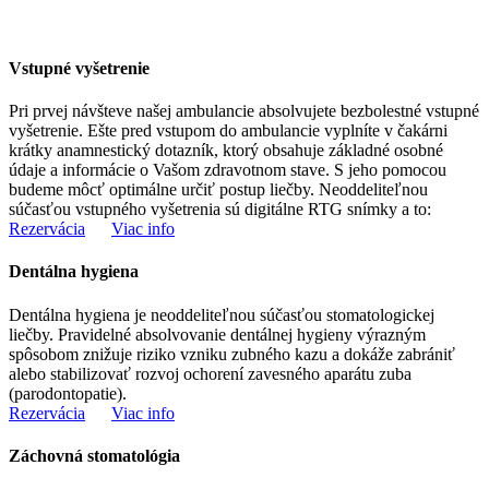
Vstupné vyšetrenie
Pri prvej návšteve našej ambulancie absolvujete bezbolestné vstupné
vyšetrenie. Ešte pred vstupom do ambulancie vyplníte v čakárni
krátky anamnestický dotazník, ktorý obsahuje základné osobné
údaje a informácie o Vašom zdravotnom stave. S jeho pomocou
budeme môcť optimálne určiť postup liečby. Neoddeliteľnou
súčasťou vstupného vyšetrenia sú digitálne RTG snímky a to:
Rezervácia
Viac info
Dentálna hygiena
Dentálna hygiena je neoddeliteľnou súčasťou stomatologickej
liečby. Pravidelné absolvovanie dentálnej hygieny výrazným
spôsobom znižuje riziko vzniku zubného kazu a dokáže zabrániť
alebo stabilizovať rozvoj ochorení zavesného aparátu zuba
(parodontopatie).
Rezervácia
Viac info
Záchovná stomatológia