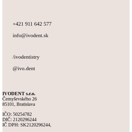
+421 911 642 577
info@ivodent.sk
/ivodentistry
@ivo.dent
IVODENT s.r.o.
Černyševského 26
85101, Bratislava
IČO: 50254782
DIČ: 2120296244
IČ DPH: SK2120296244,