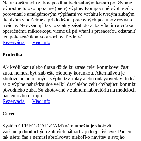
Na rekonštrukciu zubov postihnutých zubným kazom používame
výhradne fotokompozitné (biele) výplne. Kompozitné výplne sú v
porovnaní s amalgámovým výplňami vo vzťahu k tvrdým zubným
tkanivám viac šetrné a pri dodržaní pracovných postupov rovnako
trvácne. Nevyžadujú tak rozsiahly zásah do zuba vŕtaním a vďaka
operačnému mikroskopu vieme už pri vŕtaní s presnosťou odstrániť
len pokazené tkanivo a zachovať zdravé.
Rezervácia
Viac info
Protetika
Ak kvôli kazu alebo úrazu dôjde ku strate celej korunkovej časti
zuba, nemusí byť zub ešte ošetrený korunkou. Alternatívou je
zhotovenie nepriamých výplni tzv. inlay alebo onlay/overlay. Jedná
sa o výplne nahrádzajúce veľkú časť alebo celú chýbajúcu korunku
pôvodného zuba. Sú zhotovené v zubnom laboratóriu na modeloch
pacientovho chrupu.
Rezervácia
Viac info
Cerec
Systém CEREC (CAD-CAM) nám umožňuje zhotoviť
väčšinu jednoduchých zubných náhrad v jednej návšteve. Pacient
tak ušetrí čas a nemusí absolvovať niekoľko návštev u svojho